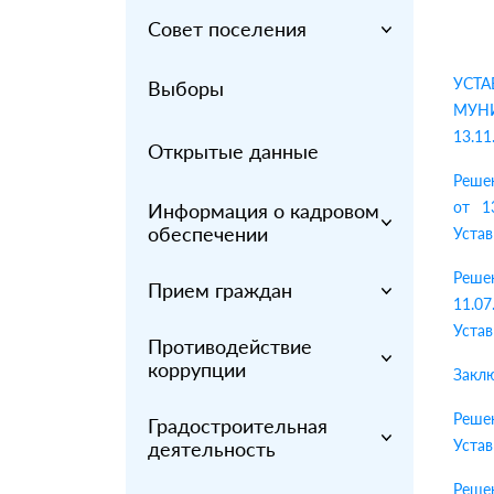
Совет поселения
УСТ
Выборы
МУНИ
13.11
Открытые данные
Реше
от 1
Информация о кадровом
обеспечении
Устав
Решен
Прием граждан
11.0
Устав
Противодействие
коррупции
Заклю
Решен
Градостроительная
Устав
деятельность
Решен