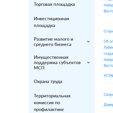
Торговая площадка
поряд
Восто
Инвестиционная
площадка
О при
Развитие малого и
Об оп
среднего бизнеса
Лабин
созда
Имущественная
поряд
поддержка субъектов
Восто
МСП
УСТА
Охрана труда
Сопр
Территориальная
комиссия по
Дове
профилактике