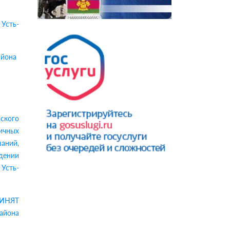
Усть-
айона
ского
ичных
аний,
дении
Усть-
РИНЯТ
айона