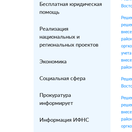
Бесплатная юридическая
Восто
помощь
Решен
решен
Реализация
внесе
национальных и
район
региональных проектов
оргко
учета
внесе
Экономика
райо
Социальная сфера
Решен
Восто
Прокуратура
Решен
информирует
решен
внесе
Информация ИФНС
район
оргко