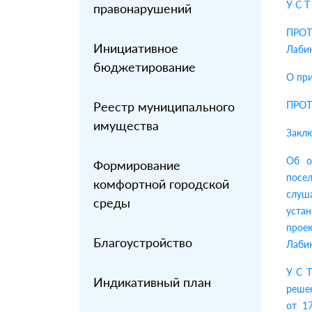
У С Т
правонарушений
ПРОТ
Инициативное
Лаби
бюджетирование
О при
Реестр муниципального
ПРОТ
имущества
Заклю
Об о
Формирование
посе
комфортной городской
слуш
среды
уста
прое
Благоустройство
Лаби
У С 
Индикативный план
реше
от 1