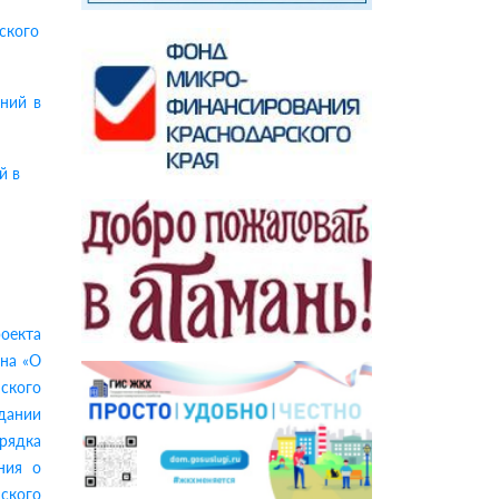
ского
ний в
й в
оекта
она «О
нского
дании
рядка
ния о
нского