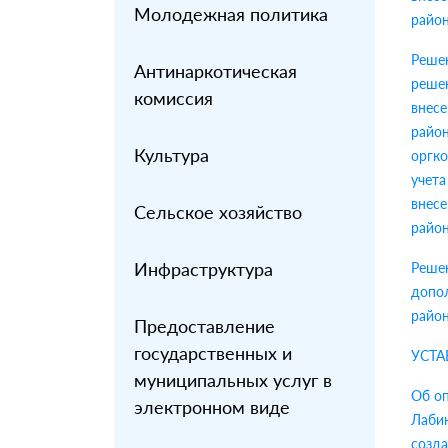
Молодежная политика
район
Реше
Антинаркотическая
решен
комиссия
внесе
райо
Культура
оргк
учет
внесе
Сельское хозяйство
район
Инфраструктура
Реше
допо
район
Предоставление
государственных и
УСТАВ
муниципальных услуг в
Об оп
электронном виде
Лабин
созда