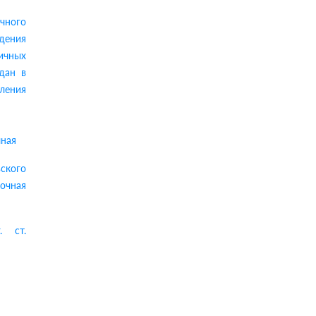
очного
дения
ичных
дан в
еления
чная
ского
очная
. ст.