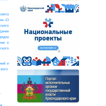
оекта
она «О
нского
дании
рядка
ния о
нского
ний и
ского
-
ии