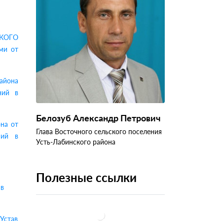
КОГО
ми от
айона
ний в
Белозуб Александр Петрович
она от
Глава Восточного сельского поселения
ний в
Усть-Лабинского района
Полезные ссылки
 в
 Устав