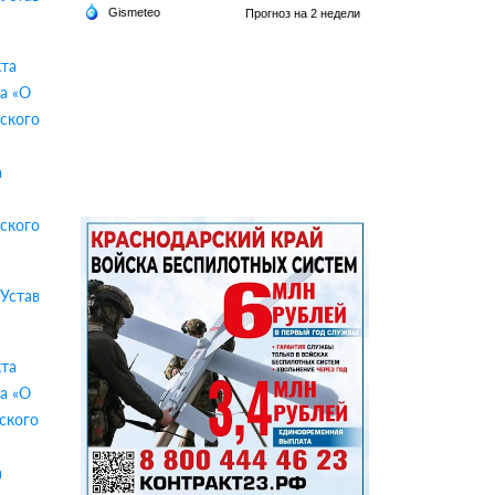
кта
а «О
нского
а
нского
 Устав
кта
а «О
ского
а