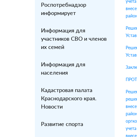
учета
Роспотребнадзор
внесе
информирует
райо
Реше
Информация для
Устав
участников СВО и членов
их семей
Решен
Устав
Информация для
Заклю
населения
ПРОТ
Кадастровая палата
Реше
Краснодарского края.
решен
Новости
внесе
райо
оргк
Развитие спорта
учет
внесе