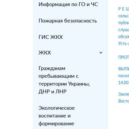
Информация по ГО и ЧС
Р Е Ш
сель
Пожарная безопасность
публ
слуш
ГИС ЖКХ
обсуж
Усть-
ЖКХ
ПРОТО
Гражданам
ВЫПИ
пребывающим с
посе
14.00
территории Украины,
ДНР и ЛНР
Закл
Вост
Экологическое
воспитание и
формирование