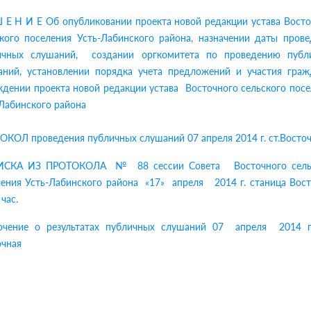
 Е Н И Е Об опубликовании проекта новой редакции устава Вост
ского поселения Усть-Лабинского района, назначении даты прове
ичных слушаний, создании оргкомитета по проведению публ
аний, установлении порядка учета предложений и участия граж
дении проекта новой редакции устава Восточного сельского пос
Лабинского района
КОЛ проведения публичных слушаний 07 апреля 2014 г. ст.Восто
СКА ИЗ ПРОТОКОЛА № 88 сессии Совета Восточного сель
ления Усть-Лабинского района «17» апреля 2014 г. станица Вост
 час.
ючение о результатах публичных слушаний 07 апреля 2014 г
очная