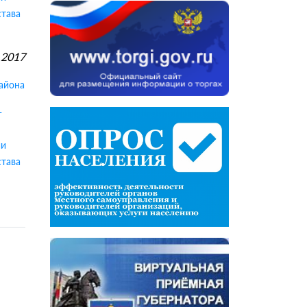
става
.2017
айона
-
ии
става