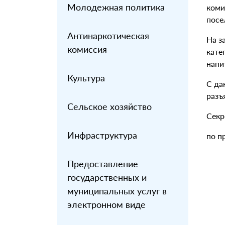
Молодежная политика
коми
посе
Антинаркотическая
На з
комиссия
кате
напи
Культура
С да
разъ
Сельское хозяйство
Секр
Инфраструктура
по п
Предоставление
государственных и
муниципальных услуг в
электронном виде