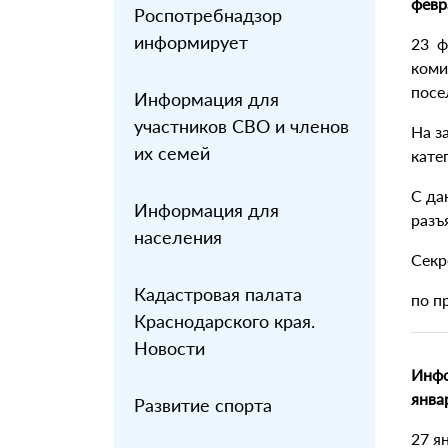
февр
Роспотребнадзор
информирует
23 ф
коми
посе
Информация для
участников СВО и членов
На з
их семей
кате
С да
Информация для
разъ
населения
Секр
Кадастровая палата
по п
Краснодарского края.
Новости
Инфо
янва
Развитие спорта
27 я