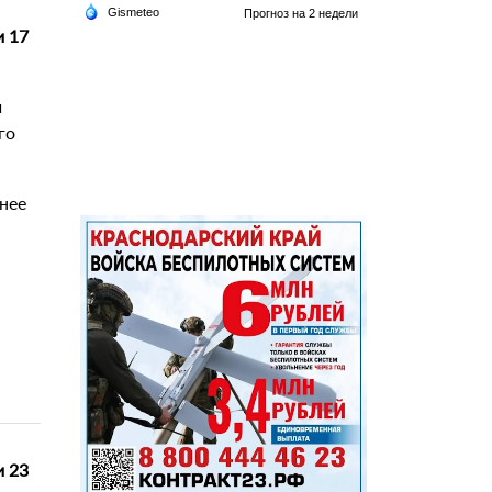
и 17
й
го
анее
и 23