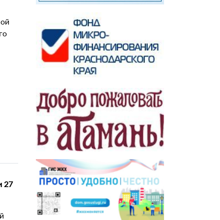
ной
го
и 27
й