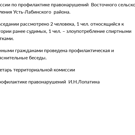
ссии по профилактике правонарушений Восточного сельск
ления Усть-Лабинского района.
аседании рассмотрено 2 человека, 1 чел. относящийся к
гории ранее судимых, 1 чел. – злоупотребление спиртными
тками.
нными гражданами проведена профилактическая и
яснительные беседы.
етарь территориальной комиссии
рофилактике правонарушений И.Н.Лопатина