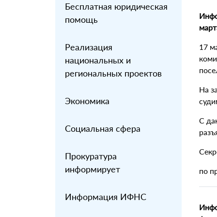
Бесплатная юридическая
Инфо
помощь
март
Реализация
17 м
коми
национальных и
посе
региональных проектов
На з
Экономика
суди
С да
Социальная сфера
разъ
Секр
Прокуратура
информирует
по п
Информация ИФНС
Инфо